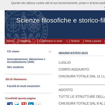
Questo sito utilizza cookie utili al suo funzionamento, propri e di terze pa
Scienze filosofiche e storico-fi
Home
Didattica
Calendario e orari
Notizie
Alma Laurea
Chi siamo
ORARIO ESTIVO 2015
Autovalutazione, Valutazione e
Accreditamento (AVA)
LUGLIO
Sito studente
CORPO AGGIUNTO:
CHIUSURA TOTALE DAL 11 L
Siti di riferimento
________________________
Facoltà di studi umanistici
AGOSTO
TUTTE LE STRUTTURE DELLA
Condividi questa pagina
CHIUSURA TOTALE DAL 8 AL 2