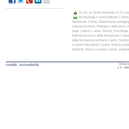
Scritto da
Studi Umanistici
in 16 Lug
Archeologia e storia dell’arte 1 anno
Spettacolo 2 anno
,
Dipartimento pedagogia
culturali territorio
,
Filologie e letterature
page
,
Lettere 1 anno
,
Notizie
,
Psicologia 
dell’educazione e della formazione 1 ann
della formazione primaria 1 anno
,
Scienz
e storico-filosofiche 1 anno
,
Scienze peda
Studenti
,
Storia e società 1 anno
,
student
Univers
contatti
|
accessibilità
C.F.: 800