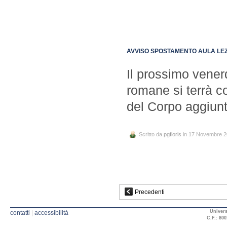
AVVISO SPOSTAMENTO AULA LE
Il prossimo vener
romane si terrà co
del Corpo aggiunt
Scritto da
pgfloris
in 17 Novembre 
Precedenti
Univers
contatti
|
accessibilità
C.F.: 800