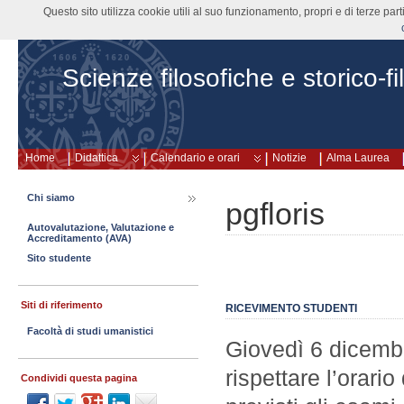
Questo sito utilizza cookie utili al suo funzionamento, propri e di terze pa
Scienze filosofiche e storico-fi
Home
Didattica
Calendario e orari
Notizie
Alma Laurea
Chi siamo
pgfloris
Autovalutazione, Valutazione e
Accreditamento (AVA)
Sito studente
Siti di riferimento
RICEVIMENTO STUDENTI
Facoltà di studi umanistici
Giovedì 6 dicembre
rispettare l’orari
Condividi questa pagina