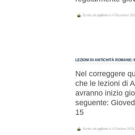
Scritto da
pgfloris
in 4 Dicembre 20
LEZIONI DI ANTICHITÀ ROMANE: 
Nel correggere q
che le lezioni di 
avranno inizio gio
seguente: Giovedì
15
Scritto da
pgfloris
in 4 Ottobre 2018