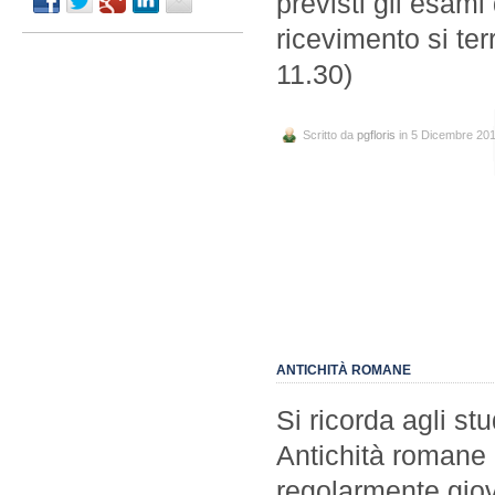
previsti gli esami 
ricevimento si ter
11.30)
Scritto da
pgfloris
in 5 Dicembre 20
ANTICHITÀ ROMANE
Si ricorda agli st
Antichità romane 
regolarmente gio