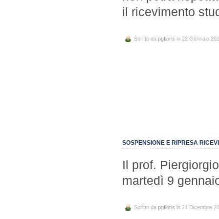
il ricevimento stu
Scritto da
pgfloris
in 22 Gennaio 20
SOSPENSIONE E RIPRESA RICEV
Il prof. Piergiorgi
martedì 9 gennaio
Scritto da
pgfloris
in 21 Dicembre 2