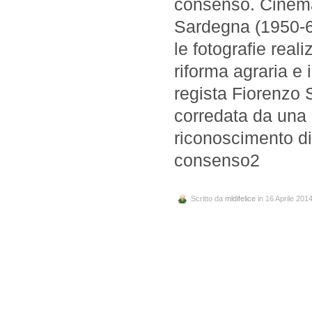
consenso. Cinema 
Sardegna (1950-62
le fotografie real
riforma agraria e 
regista Fiorenzo 
corredata da una r
riconoscimento di
consenso2
Scritto da
mldifelice
in 16 Aprile 201