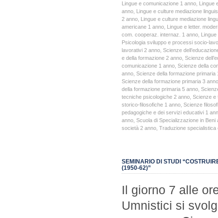
Lingue e comunicazione 1 anno
,
Lingue 
anno
,
Lingue e culture mediazione lingui
2 anno
,
Lingue e culture mediazione lingu
americane 1 anno
,
Lingue e letter. mod
com. cooperaz. internaz. 1 anno
,
Lingue
Psicologia sviluppo e processi socio-lavo
lavorativi 2 anno
,
Scienze dell’educazion
e della formazione 2 anno
,
Scienze dell’
comunicazione 1 anno
,
Scienze della co
anno
,
Scienze della formazione primaria
Scienze della formazione primaria 3 ann
della formazione primaria 5 anno
,
Scienz
tecniche psicologiche 2 anno
,
Scienze e 
storico-filosofiche 1 anno
,
Scienze filosof
pedagogiche e dei servizi educativi 1 an
anno
,
Scuola di Specializzazione in Beni
società 2 anno
,
Traduzione specialistica 
SEMINARIO DI STUDI “COSTRUI
(1950-62)”
Il giorno 7 alle o
Umnistici si svolg