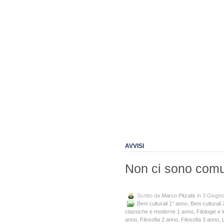
AVVISI
Non ci sono comu
Scritto da
Marco Pitzalis
in 3 Giugn
Beni culturali 1° anno
,
Beni culturali
classiche e moderne 1 anno
,
Filologie e
anno
,
Filosofia 2 anno
,
Filosofia 3 anno
,