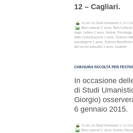
12 – Cagliari.
Scritto da
Studi Umanistici
in 10 Feb
Beni culturali 1° anno
,
Beni Culturali
page
,
Lettere 1 anno
,
Notizie
,
Psicologia 
della comunicazione 1 anno
,
Scienze del
psicologiche 1 anno
,
Scienze filosofiche 
dei servizi educativi 1 anno
,
studenti
CHIUSURA FACOLTÀ PER FESTIVI
In occasione delle 
di Studi Umanisti
Giorgio) osserver
6 gennaio 2015.
Scritto da
Studi Umanistici
in 11 Di
Beni culturali 1° anno
,
Eventi
,
Filoso