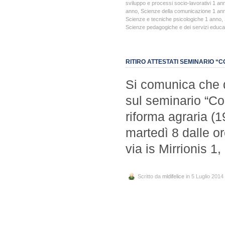
sviluppo e processi socio-lavorativi 1 an
anno
,
Scienze della comunicazione 1 an
Scienze e tecniche psicologiche 1 anno
,
Scienze pedagogiche e dei servizi educat
RITIRO ATTESTATI SEMINARIO 
Si comunica che 
sul seminario “Co
riforma agraria (19
martedì 8 dalle or
via is Mirrionis 1,
Scritto da
mldifelice
in 5 Luglio 2014