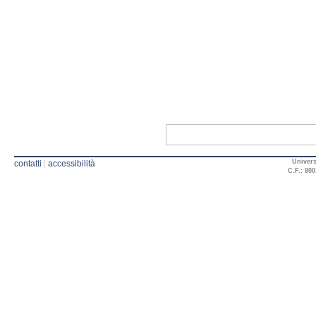
Univers
contatti
|
accessibilità
C.F.: 800