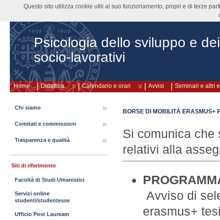
Questo sito utilizza cookie utili al suo funzionamento, propri e di terze pa
Psicologia dello sviluppo e de
socio-lavorativi
Home
Didattica
Calendario e orari
Avvisi
Seminari e altri 
Chi siamo
BORSE DI MOBILITÀ ERASMUS+ P
Comitati e commissioni
Si comunica che so
Trasparenza e qualità
relativi alla asse
Siti di riferimento
PROGRAMMA 
Facoltà di Studi Umanistici
Avviso di sel
Servizi online
studenti/studentesse
erasmus+ tesi 
Ufficio Post Lauream