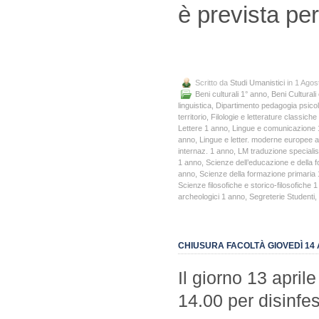
è prevista per
Scritto da
Studi Umanistici
in 1 Agos
Beni culturali 1° anno
,
Beni Culturali
linguistica
,
Dipartimento pedagogia psicolo
territorio
,
Filologie e letterature classic
Lettere 1 anno
,
Lingue e comunicazione 
anno
,
Lingue e letter. moderne europee 
internaz. 1 anno
,
LM traduzione specialis
1 anno
,
Scienze dell’educazione e della 
anno
,
Scienze della formazione primaria
Scienze filosofiche e storico-filosofiche 
archeologici 1 anno
,
Segreterie Studenti
,
CHIUSURA FACOLTÀ GIOVEDÌ 14 
Il giorno 13 april
14.00 per disinfe