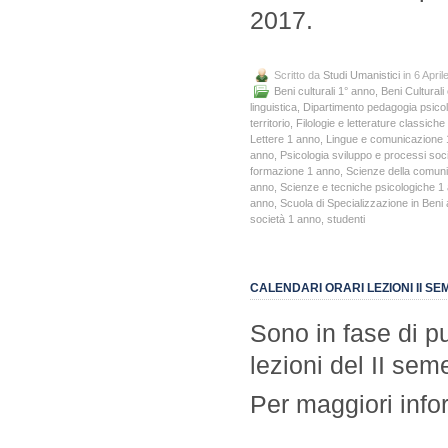
2017.
Scritto da
Studi Umanistici
in 6 April
Beni culturali 1° anno
,
Beni Culturali
linguistica
,
Dipartimento pedagogia psicolo
territorio
,
Filologie e letterature classic
Lettere 1 anno
,
Lingue e comunicazione 
anno
,
Psicologia sviluppo e processi soci
formazione 1 anno
,
Scienze della comun
anno
,
Scienze e tecniche psicologiche 1
anno
,
Scuola di Specializzazione in Beni
società 1 anno
,
studenti
CALENDARI ORARI LEZIONI II SEM
Sono in fase di pu
lezioni del II sem
Per maggiori info