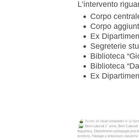
L’intervento rigua
Corpo central
Corpo aggiunt
Ex Dipartimen
Segreterie stu
Biblioteca “G
Biblioteca “Da
Ex Dipartiment
Scritto da
Studi Umanistici
in 11 Apri
Beni culturali 1° anno
,
Beni Culturali
linguistica
,
Dipartimento pedagogia psicolo
territorio
,
Filologie e letterature classic