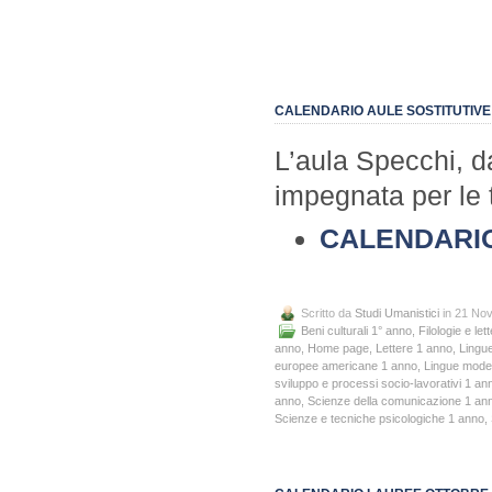
CALENDARIO AULE SOSTITUTIVE
L’aula Specchi, d
impegnata per le t
CALENDARI
Scritto da
Studi Umanistici
in 21 No
Beni culturali 1° anno
,
Filologie e l
anno
,
Home page
,
Lettere 1 anno
,
Lingu
europee americane 1 anno
,
Lingue mode
sviluppo e processi socio-lavorativi 1 an
anno
,
Scienze della comunicazione 1 an
Scienze e tecniche psicologiche 1 anno
,