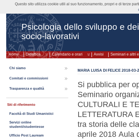
Questo sito utilizza cookie utili al suo funzionamento, propri e di terze pa
Psicologia dello sviluppo e de
socio-lavorativi
Home
Didattica
Calendario e orari
Avvisi
Seminari e altri 
Chi siamo
MARIA LUISA DI FELICE 2018-03-2
Comitati e commissioni
Si pubblica per o
Trasparenza e qualità
Seminario organ
CULTURALI E TE
Siti di riferimento
LETTERATURA E L
Facoltà di Studi Umanistici
tra storia delle c
Servizi online
studenti/studentesse
aprile 2018 Aula 
Ufficio Post Lauream