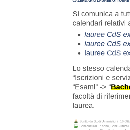
CALENDARIO LAUREE OTTOBRE 
Si comunica a tutti
calendari relativi
lauree CdS ex
lauree CdS e
lauree CdS ex
Lo stesso calenda
“Iscrizioni e servi
“Esami” -> “
Bache
facoltà di riferim
laurea.
Scritto da
Studi Umanistici
in 16 Ott
Beni culturali 1° anno
,
Beni Culturali