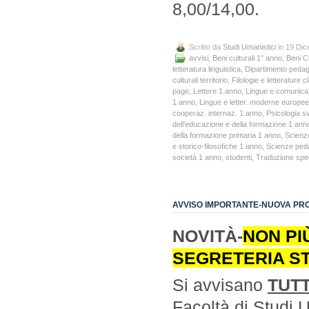
8,00/14,00.
Scritto da
Studi Umanistici
in 19 Di
avvisi
,
Beni culturali 1° anno
,
Beni C
letteratura linguistica
,
Dipartimento pedago
culturali territorio
,
Filologie e letterature
page
,
Lettere 1 anno
,
Lingue e comunica
1 anno
,
Lingue e letter. moderne europe
cooperaz. internaz. 1 anno
,
Psicologia s
dell’educazione e della formazione 1 ann
della formazione primaria 1 anno
,
Scienz
e storico-filosofiche 1 anno
,
Scienze peda
società 1 anno
,
studenti
,
Traduzione speci
AVVISO IMPORTANTE-NUOVA PR
NOVITÀ-
NON PI
SEGRETERIA ST
Si avvisano
TUTT
Facoltà di Studi 