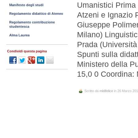
Umanistici Prima 
Manifesto degli studi
Atzeni e Ignazio 
Regolamento didattico di Ateneo
Regolamento contribuzione
Giuseppe Polimeni
studentesca
Milano) Linguisti
Alma Laurea
Prada (Università
Condividi questa pagina
Spunti sulla didatt
Ministero della P
15,0 0 Coordina:
Scritto da
mldifelice
in 26 Marzo 20