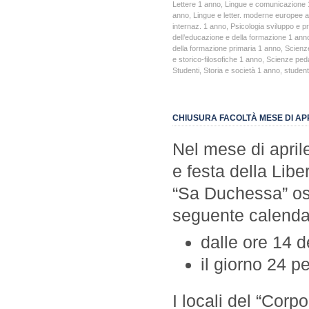
Lettere 1 anno
,
Lingue e comunicazione 
anno
,
Lingue e letter. moderne europee 
internaz. 1 anno
,
Psicologia sviluppo e p
dell’educazione e della formazione 1 ann
della formazione primaria 1 anno
,
Scienz
e storico-filosofiche 1 anno
,
Scienze peda
Studenti
,
Storia e società 1 anno
,
student
CHIUSURA FACOLTÀ MESE DI APR
Nel mese di aprile
e festa della Libe
“Sa Duchessa” oss
seguente calenda
dalle ore 14 d
il giorno 24 pe
I locali del “Corp