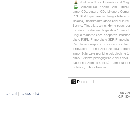
Scritto da
Studi Umanistici
in 4 Magg
Beni culturali 1° anno
,
Beni Culturali
anno
,
CDL Lettere
,
CDL Lingue e Comun
CDL STP
,
Dipartimento filologia letteratur
filosofia
,
Dipartimento storia beni culturali 
1 anno
,
Filosofia 1 anno
,
Home page
,
Let
e culture mediazione linguistica 1 anno
,
L
Lingue moderne com. cooperaz. internaz
piano PSPL
,
Primo piano SEF
,
Primo pia
Psicologia sviluppo e processi socio-lavo
formazione 1 anno
,
Scienze della comun
anno
,
Scienze e tecniche psicologiche 1
anno
,
Scienze pedagogiche e dei servizi 
categoria
,
Storia e società 1 anno
,
studen
didattico
,
Ufficio Tirocini
Precedenti
Univers
contatti
|
accessibilità
C.F.: 800