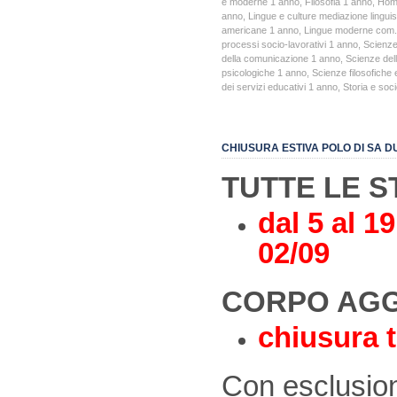
e moderne 1 anno
,
Filosofia 1 anno
,
Hom
anno
,
Lingue e culture mediazione lingui
americane 1 anno
,
Lingue moderne com. 
processi socio-lavorativi 1 anno
,
Scienze
della comunicazione 1 anno
,
Scienze del
psicologiche 1 anno
,
Scienze filosofiche 
dei servizi educativi 1 anno
,
Storia e soc
CHIUSURA ESTIVA POLO DI SA 
TUTTE LE 
dal 5 al 1
02/09
CORPO AGG
chiusura t
Con esclusion