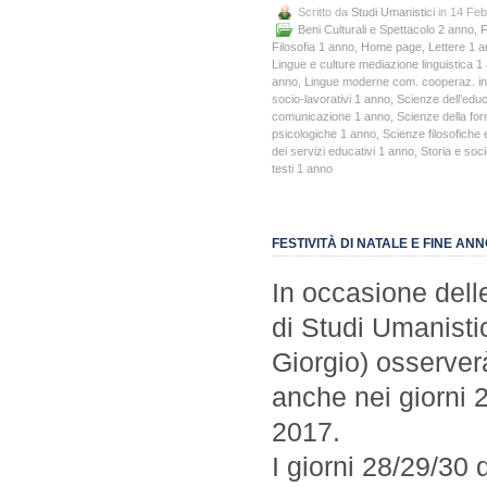
Scritto da
Studi Umanistici
in 14 Feb
Beni Culturali e Spettacolo 2 anno
,
F
Filosofia 1 anno
,
Home page
,
Lettere 1 
Lingue e culture mediazione linguistica 1
anno
,
Lingue moderne com. cooperaz. in
socio-lavorativi 1 anno
,
Scienze dell’edu
comunicazione 1 anno
,
Scienze della fo
psicologiche 1 anno
,
Scienze filosofiche 
dei servizi educativi 1 anno
,
Storia e soc
testi 1 anno
FESTIVITÀ DI NATALE E FINE AN
In occasione delle
di Studi Umanisti
Giorgio) osserverà 
anche nei giorni 
2017.
I giorni 28/29/30 