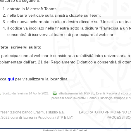
 percorso da seguire è:
entrate in Microsoft Teams;
nella barra verticale sulla sinistra cliccate su Team;
nella nuova schermata in alto a destra cliccate su “Unisciti a un t
il codice va incollato nella finestra sotto la dicitura “Partecipa a u
consentirà di iscrivervi al team e di partecipare al webinar.
tete iscrivervi subito
 partecipazione al webinar è considerata un’attività intra universitaria a
golamentata dall’art. 21 del Regolamento Didattico e consentirà di otten
icca
qui
per visualizzare la locandina
Scritto da
favrin
in 14 Aprile 2021
attivitàseminariali_PSPSL
,
Eventi
,
Facoltà di studi u
processi socio-lavorativi 1 anno
,
Psicologia sviluppo e p
resentazione bando Erasmus studio a.a.
LABORATORIO PRIMO ANNO LM
/2022 corsi di laurea in Psicologia (STP E LM)
PROCESSI SOC
Università degli Studi di Cagliari