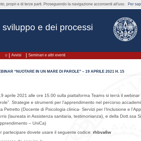
nto, propri e di terze parti. Proseguendo la navigazione acconsenti all'uso.
Per sape
 sviluppo e dei processi
Avvisi
Seminari e altri eventi
BINAR “NUOTARE IN UN MARE DI PAROLE” – 19 APRILE 2021 H. 15
 19 aprile 2021 alle ore 15.00 sulla piattaforma Teams si terrà il webinar 
role”. Strategie e strumenti per l’apprendimento nel percorso accademi
ta Petretto (Docente di Psicologia clinica- Servizi per l’Inclusione e l’
rris (laureata in Assistenza sanitaria, testimonianza), e della Dott.ssa Sil
Apprendimento – UniCa)
r partecipare dovete usare il seguente codice:
rhbva6w