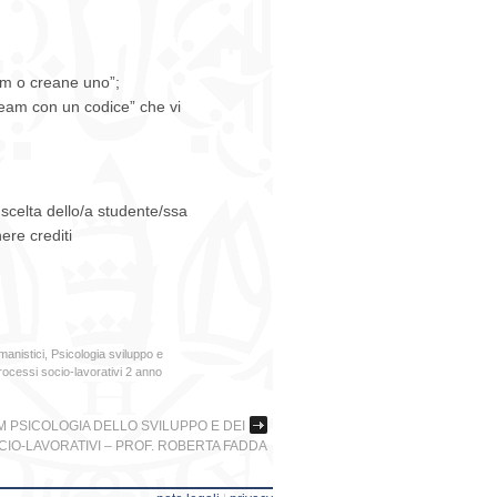
eam o creane uno”;
n team con un codice” che vi
 scelta dello/a studente/ssa
ere crediti
manistici
,
Psicologia sviluppo e
rocessi socio-lavorativi 2 anno
 PSICOLOGIA DELLO SVILUPPO E DEI
IO-LAVORATIVI – PROF. ROBERTA FADDA