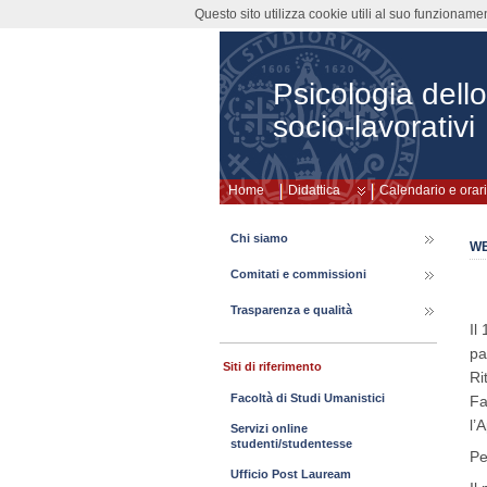
Questo sito utilizza cookie utili al suo funzioname
Psicologia dello
socio-lavorativi
Home
Didattica
Calendario e orari
Chi siamo
WE
Comitati e commissioni
Trasparenza e qualità
Il
pa
Siti di riferimento
Ri
Facoltà di Studi Umanistici
Fa
l’
Servizi online
studenti/studentesse
Pe
Ufficio Post Lauream