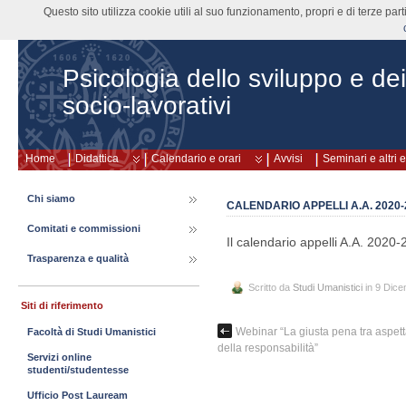
Questo sito utilizza cookie utili al suo funzionamento, propri e di terze pa
Psicologia dello sviluppo e de
socio-lavorativi
Home
Didattica
Calendario e orari
Avvisi
Seminari e altri 
Chi siamo
CALENDARIO APPELLI A.A. 2020-
Comitati e commissioni
Il calendario appelli A.A. 2020
Trasparenza e qualità
Scritto da
Studi Umanistici
in 9 Dic
Siti di riferimento
Webinar “La giusta pena tra aspetta
Facoltà di Studi Umanistici
della responsabilità”
Servizi online
studenti/studentesse
Ufficio Post Lauream