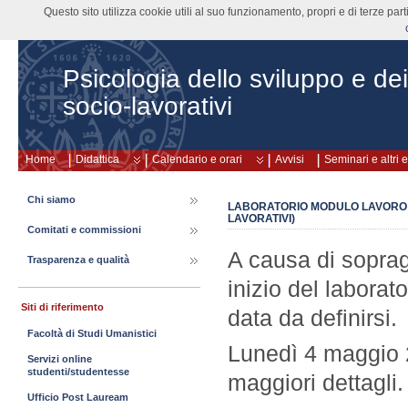
Questo sito utilizza cookie utili al suo funzionamento, propri e di terze pa
Psicologia dello sviluppo e de
socio-lavorativi
Home
Didattica
Calendario e orari
Avvisi
Seminari e altri 
Chi siamo
LABORATORIO MODULO LAVORO (
LAVORATIVI)
Comitati e commissioni
A causa di soprag
Trasparenza e qualità
inizio del laborat
Siti di riferimento
data da definirsi.
Facoltà di Studi Umanistici
Lunedì 4 maggio 
Servizi online
studenti/studentesse
maggiori dettagli.
Ufficio Post Lauream