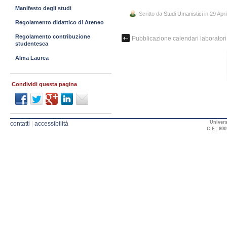
Manifesto degli studi
Scritto da
Studi Umanistici
in 29 Apr
Regolamento didattico di Ateneo
Regolamento contribuzione
Pubblicazione calendari laboratori
studentesca
Alma Laurea
Condividi questa pagina
Univers
contatti
|
accessibilità
C.F.: 800