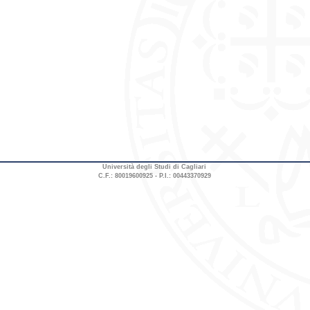
Università degli Studi di Cagliari
C.F.: 80019600925 - P.I.: 00443370929