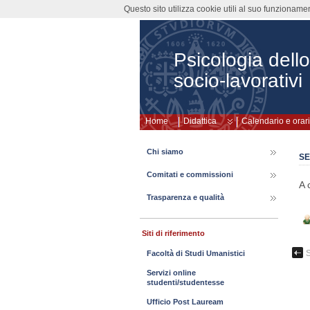
Questo sito utilizza cookie utili al suo funzioname
Psicologia dello
socio-lavorativi
Home
Didattica
Calendario e orari
Chi siamo
SE
Comitati e commissioni
A 
Trasparenza e qualità
Siti di riferimento
S
Facoltà di Studi Umanistici
Servizi online
studenti/studentesse
Ufficio Post Lauream