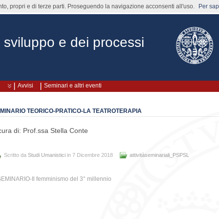
nto, propri e di terze parti. Proseguendo la navigazione acconsenti all'uso.
Per sape
 sviluppo e dei processi
Avvisi
Seminari e altri eventi
MINARIO TEORICO-PRATICO-LA TEATROTERAPIA
cura di: Prof.ssa Stella Conte
Scritto da
Studi Umanistici
in 7 Dicembre 2018
attivitàseminariali_PSPSL
EMINARIO-Il femminismo del 3° millennio