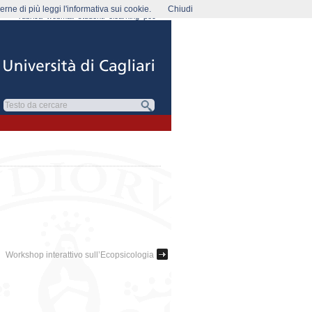
rne di più leggi l'informativa sui cookie.
Chiudi
rubrica
webmail
studenti
elearning
pec
Workshop interattivo sull’Ecopsicologia