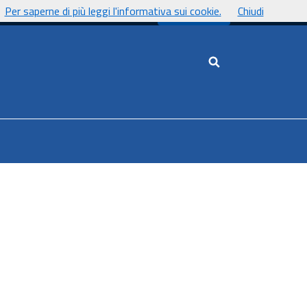
Per saperne di più leggi l'informativa sui cookie.
Chiudi
UnicaNews
Cerca nel sito