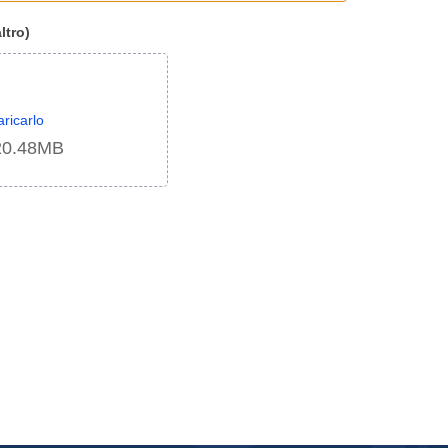
ltro)
aricarlo
 20.48MB