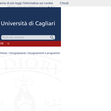
rne di più leggi l'informativa sui cookie.
Chiudi
rubrica
webmail
studenti
elearning
pec
nti
Home
/
Insegnamenti
/ Insegnamenti e programmi