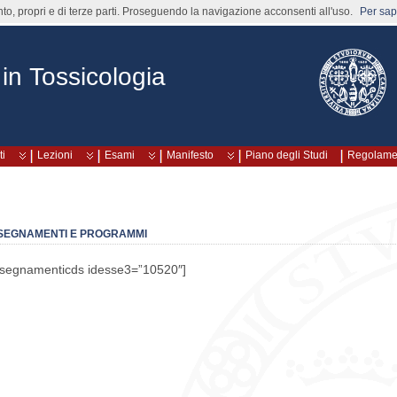
nto, propri e di terze parti. Proseguendo la navigazione acconsenti all'uso.
Per sape
 in Tossicologia
i
Lezioni
Esami
Manifesto
Piano degli Studi
Regolame
SEGNAMENTI E PROGRAMMI
nsegnamenticds idesse3=”10520″]