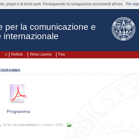
nto, propri e di terze parti. Proseguendo la navigazione acconsenti all'uso.
Per sape
 per la comunicazione e
 internazionale
Notizie
Alma Laurea
Faq
ROGRAMMA
Programma
Scritto da
andreadettori
in 2 Marzo 2016