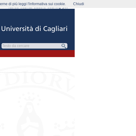
rne di più leggi l'informativa sui cookie.
Chiudi
rubrica
webmail
studenti
elearning
pec