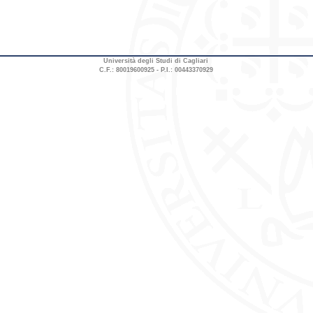
Università degli Studi di Cagliari
C.F.: 80019600925 - P.I.: 00443370929