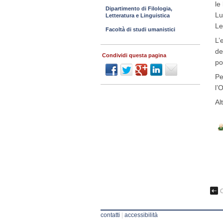
le
Dipartimento di Filologia,
Lu
Letteratura e Linguistica
Le
Facoltà di studi umanistici
L’
de
Condividi questa pagina
po
Pe
l’
Al
C
contatti
|
accessibilità