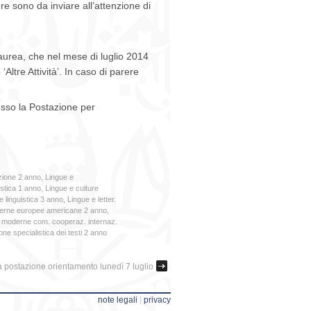
ure sono da inviare all’attenzione di
Laurea, che nel mese di luglio 2014
‘Altre Attività’. In caso di parere
resso la Postazione per
zione 2 anno
,
Lingue e
istica 1 anno
,
Lingue e culture
 linguistica 3 anno
,
Lingue e letter.
oderne europee americane 2 anno
,
 moderne com. cooperaz. internaz.
ne specialistica dei testi 2 anno
 postazione orientamento lunedì 7 luglio
note legali
|
privacy