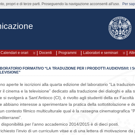
nto, propri e di terze parti. Proseguendo la navigazione acconsenti all'uso.
Per sape
icazione
Calendari e orari
Docenti
Programmi
Laboratori e seminari
Altr
BORATORIO FORMATIVO “LA TRADUZIONE PER I PRODOTTI AUDIOVISIVI: I SO
LEVISIONE”
no aperte le iscrizioni alla quarta edizione del laboratorio “La traduzione p
r il cinema e la televisione” dedicato alla traduzione dei dialoghi e alla so
e si svolgerà a Sant’Antioco (CI), è rivolto agli studenti della ex Facoltà 
e abbiano interesse a sperimentare la pratica della sottotitolazione e dell
 un contesto filmico multiculturale qual è la rassegna cinematografica “P
diterranei”.
 disponibilità per l’anno accademico 2014/2015 è di dieci posti.
richiesto l’invio di un curriculum vitae e di una lettera di motivazione da