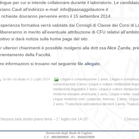
 lingue per cui si intende collaborare durante il laboratorio. Le candidat
ciano Cauli all’indirizzo e-mail: info@passaggidautore.it
 richieste dovranno pervenire entro il 15 settembre 2014.
esperienza formativa verrà valutata dai Consigli di Classe dei Corsi di 
libereranno in merito all’eventuale attribuzione di CFU relativi all’ambito 
sitivo si darà notizia sulla home page del sito.
r ulteriori chiarimenti è possibile rivolgersi alla dott.ssa Alice Zanda, p
Orientamento della Facoltà.
tre informazioni si trovano nel seguente file
allegato
.
Scritto da
dsaiu
in 2 Luglio 2014
Lingue e comunicazione 1 anno
,
Lingue e comunica
comunicazione 3 anno
,
Lingue e culture mediazione lingu
mediazione linguistica 2 anno
,
Lingue e culture mediazione
moderne europee americane 1 anno
,
Lingue e letter. m
Lingue moderne com. cooperaz. internaz. 1 anno
,
Lingue
2 anno
,
Traduzione specialistica dei testi 1 anno
,
Traduzio
hiusura sala studio piano terra – 1° luglio ore 14-20
Chiusura
Università degli Studi di Cagliari
C.F.: 80019600925 - P.I.: 00443370929