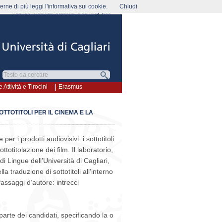
rne di più leggi l'informativa sui cookie.
Chiudi
rubrica
webmail
studenti
elearning
pec
e Attività e Tirocini
Erasmus
TTOTITOLI PER IL CINEMA E LA
er i prodotti audiovisivi: i sottotitoli
ttotitolazione dei film. Il laboratorio,
di Lingue dell’Università di Cagliari,
a traduzione di sottotitoli all’interno
assaggi d’autore: intrecci
 parte dei candidati, specificando la o