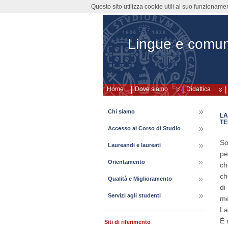
Questo sito utilizza cookie utili al suo funzioname
Lingue e comun
Home
Dove siamo
Didattica
Chi siamo
LA
TE
Accesso al Corso di Studio
So
Laureandi e laureati
pe
Orientamento
ch
ch
Qualità e Miglioramento
di
Servizi agli studenti
me
La
È 
Siti di riferimento