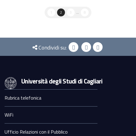
1
2
3
...
8
Condividi su:
Università degli Studi di Cagliari
Sezione
Rubrica telefonica
Footer
WiFi
Ufficio Relazioni con il Pubblico