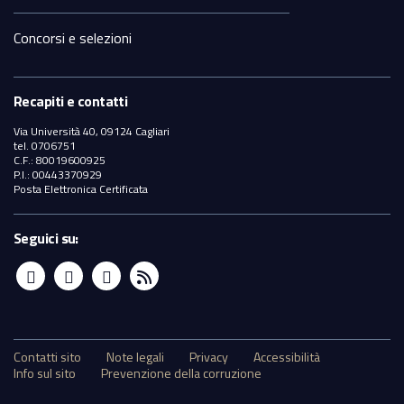
Concorsi e selezioni
Recapiti e contatti
Via Università 40, 09124 Cagliari
tel. 0706751
C.F.: 80019600925
P.I.: 00443370929
Posta Elettronica Certificata
Seguici su:
Sezione
Contatti sito
Note legali
Privacy
Accessibilità
Info sul sito
Prevenzione della corruzione