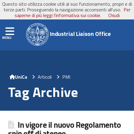
Questo sito utilizza cookie utili al suo funzionamento, propri e di
UniCa
- Università degli Studi di Cagliari
terze parti. Proseguendo la navigazione acconsenti all'uso.
Per
saperne di più leggi l'informativa sui cookie.
Chiudi
Navigation
Industrial Liaison Office
Home
Articoli
PMI
Tag Archive
In vigore il nuovo Regolamento
spin off di ateneo