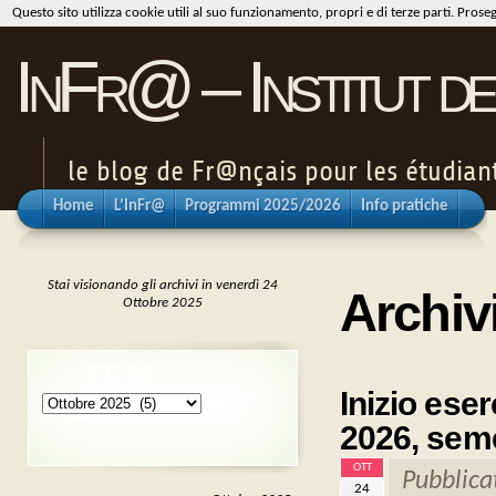
Questo sito utilizza cookie utili al suo funzionamento, propri e di terze parti. Pros
InFr@ – Institut de
le blog de Fr@nçais pour les étudiants
Home
L’InFr@
Programmi 2025/2026
Info pratiche
Stai visionando gli archivi in venerdì 24
Archiv
Ottobre 2025
ARCHIVI
Inizio eser
Archivi
2026, seme
OTT
Pubblica
24