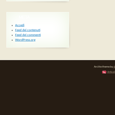
META
Accedi
Feed dei contenuti
Feed dei commenti
WordPress.org
Arclite theme by
d
Articol