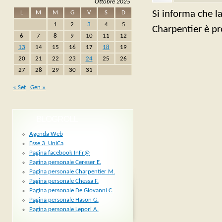
Ottobre 2025
Si informa che la
L
M
M
G
V
S
D
1
2
3
4
5
Charpentier è pr
6
7
8
9
10
11
12
13
14
15
16
17
18
19
20
21
22
23
24
25
26
27
28
29
30
31
« Set
Gen »
BLOGROLL
Agenda Web
Esse 3_UniCa
Pagina facebook InFr@
Pagina personale Cereser E.
Pagina personale Charpentier M.
Pagina personale Chessa F.
Pagina personale De Giovanni C.
Pagina personale Hason G.
Pagina personale Lepori A.