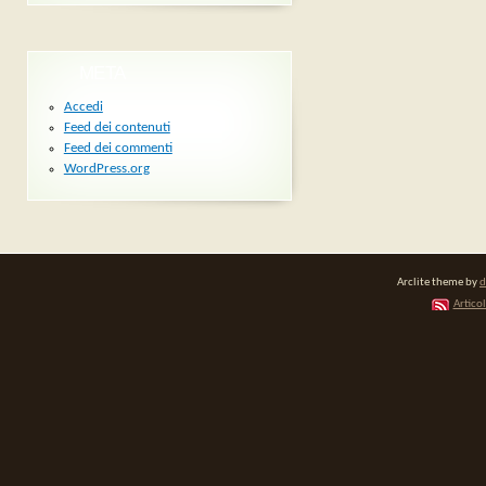
META
Accedi
Feed dei contenuti
Feed dei commenti
WordPress.org
Arclite theme by
d
Articol