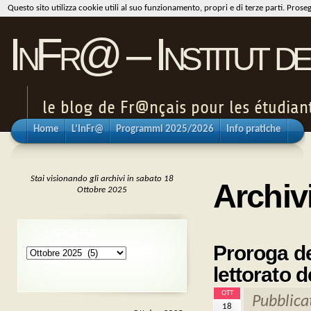
Questo sito utilizza cookie utili al suo funzionamento, propri e di terze parti. Pros
InFr@ – Institut de
le blog de Fr@nçais pour les étudiants
Home
L’InFr@
Programmi 2025/2026
Info pratiche
Stai visionando gli archivi in sabato 18
Archiv
Ottobre 2025
ARCHIVI
Proroga de
Archivi
lettorato 
OTT
Pubblica
18