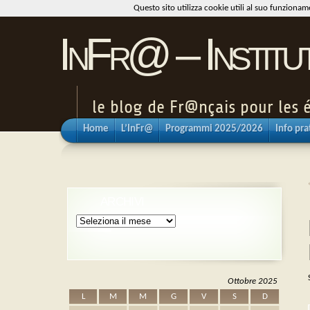
Questo sito utilizza cookie utili al suo funziona
InFr@ – Institu
le blog de Fr@nçais pour les é
Home
L’InFr@
Programmi 2025/2026
Info pra
ARCHIVI
Archivi
Ottobre 2025
L
M
M
G
V
S
D