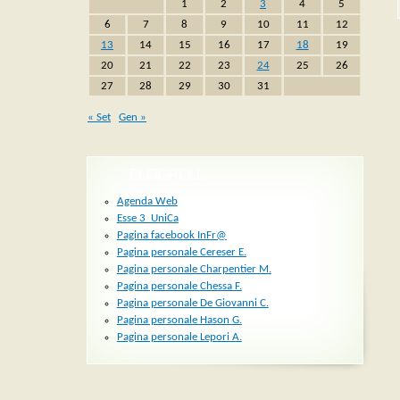
1
2
3
4
5
6
7
8
9
10
11
12
13
14
15
16
17
18
19
20
21
22
23
24
25
26
27
28
29
30
31
« Set
Gen »
BLOGROLL
Agenda Web
Esse 3_UniCa
Pagina facebook InFr@
Pagina personale Cereser E.
Pagina personale Charpentier M.
Pagina personale Chessa F.
Pagina personale De Giovanni C.
Pagina personale Hason G.
Pagina personale Lepori A.