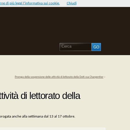
ne di più leggi l'informativa sui cookie.
Chiudi
Proroga della sospensione delle attività di lettorato della Dott.ssa Charpentier
»
vità di lettorato della
rorogata anche alla settimana dal 13 al 17 ottobre.