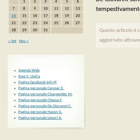
1
2
3
4
5
6
tempestivament
7
8
9
10
11
12
13
14
15
16
17
18
19
20
21
22
23
24
25
26
27
Questo articolo é 
28
29
30
31
aggiornato attrave
« Set
Nov »
BLOGROLL
Agenda Web
Esse 3_UniCa
Pagina facebook InFr@
Pagina personale Cereser E.
Pagina personale Charpentier M.
Pagina personale Chessa F.
Pagina personale De Giovanni C.
Pagina personale Hason G.
Pagina personale Lepori A.