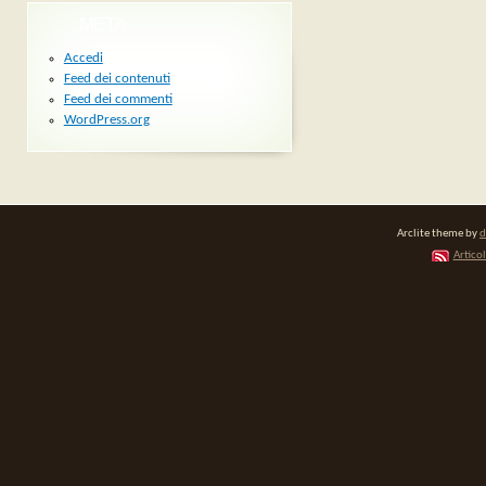
META
Accedi
Feed dei contenuti
Feed dei commenti
WordPress.org
Arclite theme by
d
Articol