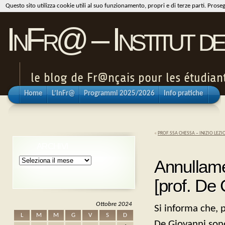
Questo sito utilizza cookie utili al suo funzionamento, propri e di terze parti. Pros
InFr@ – Institut de
le blog de Fr@nçais pour les étudiants
Home
L’InFr@
Programmi 2025/2026
Info pratiche
«
PROF.SSA CHESSA – INIZIO LEZI
ARCHIVI
Archivi
Annullamen
[prof. De 
Ottobre 2024
Si informa che, p
L
M
M
G
V
S
D
De Giovanni sono