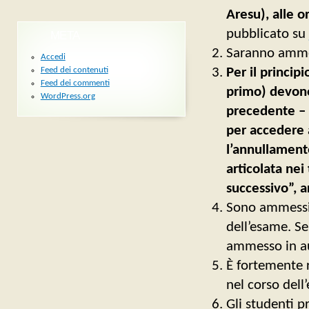
Aresu),
alle o
pubblicato su
META
Saranno ammess
Accedi
Feed dei contenuti
Per il principi
Feed dei commenti
primo) devono
WordPress.org
precedente – 
per accedere a
l’annullamento
articolata nei
successivo”, a
Sono ammessi r
dell’esame. Se
ammesso in a
È fortemente r
nel corso dell
Gli studenti p