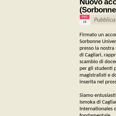
Nuovo acco
(Sorbonne
MAG
Pubblica
16
Firmato un accor
Sorbonne Universi
presso la nostra 
di Cagliari, rap
scambio di docen
per gli studenti p
magistralisti e 
inserita nel pro
Siamo entusiasti
Ismoka di Cagliar
Internationales di
fondamentale.