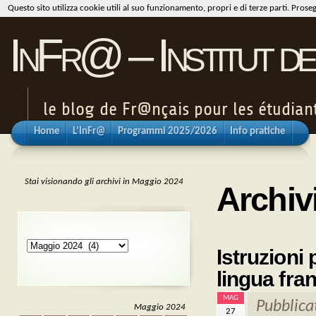
Questo sito utilizza cookie utili al suo funzionamento, propri e di terze parti. Pros
InFr@ – Institut de
le blog de Fr@nçais pour les étudiants
Home
L’InFr@
Programmi 2025/2026
Info pratiche
Stai visionando gli archivi in Maggio 2024
Archiv
ARCHIVI
Archivi
Istruzioni 
lingua fra
MAG
Pubblica
Maggio 2024
27