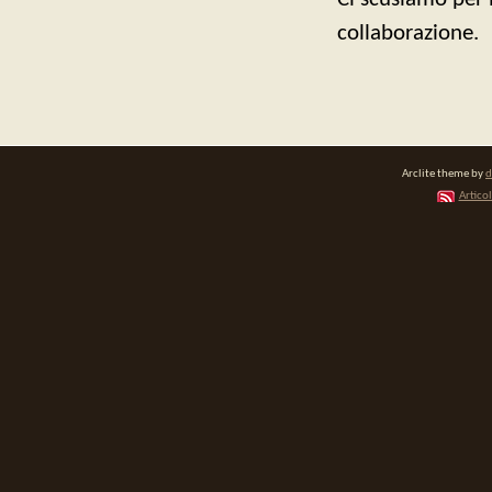
collaborazione.
Arclite theme by
d
Articol