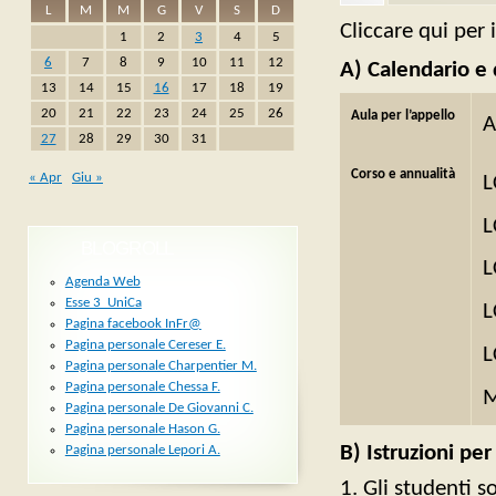
L
M
M
G
V
S
D
Cliccare qui per 
1
2
3
4
5
6
7
8
9
10
11
12
A) Calendario e 
13
14
15
16
17
18
19
20
21
22
23
24
25
26
Aula per l’appello
A
27
28
29
30
31
Corso e annualità
« Apr
Giu »
L
L
BLOGROLL
L
Agenda Web
Esse 3_UniCa
L
Pagina facebook InFr@
Pagina personale Cereser E.
L
Pagina personale Charpentier M.
Pagina personale Chessa F.
M
Pagina personale De Giovanni C.
Pagina personale Hason G.
B) Istruzioni per
Pagina personale Lepori A.
Gli studenti s