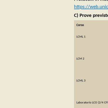
https://web.unic
C) Prove previst
Corso
LCML 1
LCM 2
LCML 3
Laboratorio LCO (2/4 CF