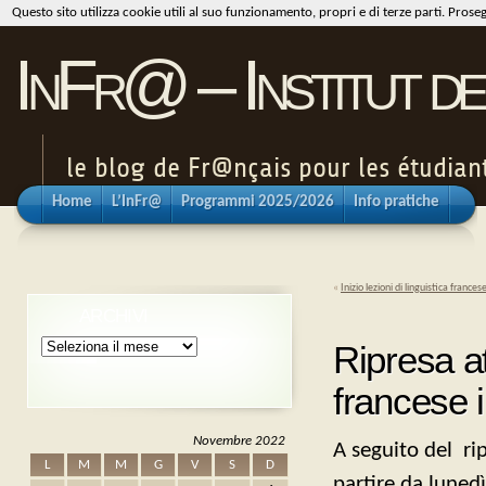
Questo sito utilizza cookie utili al suo funzionamento, propri e di terze parti. Pros
InFr@ – Institut de
le blog de Fr@nçais pour les étudiants
Home
L’InFr@
Programmi 2025/2026
Info pratiche
«
Inizio lezioni di linguistica france
ARCHIVI
Archivi
Ripresa at
francese 
Novembre 2022
A seguito del ri
L
M
M
G
V
S
D
partire da lunedì