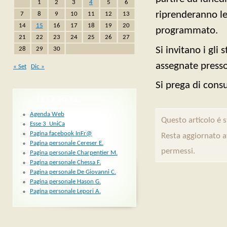
1
2
3
4
5
6
riprenderanno le 
7
8
9
10
11
12
13
14
15
16
17
18
19
20
programmato.
21
22
23
24
25
26
27
Si invitano i gli
28
29
30
assegnate presso 
« Set
Dic »
Si prega di consu
BLOGROLL
Agenda Web
Questo articolo é 
Esse 3_UniCa
Pagina facebook InFr@
Resta aggiornato a
Pagina personale Cereser E.
permessi.
Pagina personale Charpentier M.
Pagina personale Chessa F.
Pagina personale De Giovanni C.
Pagina personale Hason G.
Pagina personale Lepori A.