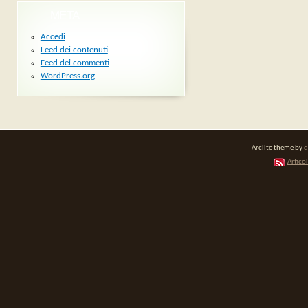
META
Accedi
Feed dei contenuti
Feed dei commenti
WordPress.org
Arclite theme by
d
Articol