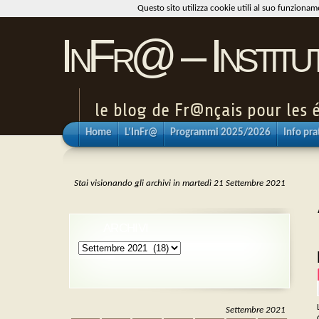
Questo sito utilizza cookie utili al suo funziona
InFr@ – Institu
le blog de Fr@nçais pour les é
Home
L’InFr@
Programmi 2025/2026
Info pra
Stai visionando gli archivi in martedì 21 Settembre 2021
ARCHIVI
Archivi
Settembre 2021