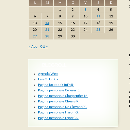
L
M
M
G
V
S
D
1
2
3
4
5
6
7
8
9
10
11
12
13
14
15
16
17
18
19
20
21
22
23
24
25
26
27
28
29
30
« Ago
Ott »
BLOGROLL
Agenda Web
Esse 3_UniCa
Pagina facebook InFr@
Pagina personale Cereser E.
Pagina personale Charpentier M.
Pagina personale Chessa F.
Pagina personale De Giovanni C.
Pagina personale Hason G.
Pagina personale Lepori A.