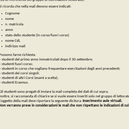
Si ricorda che nella mail devono essere indicati:
Cognome
nome
n. matricola
anno
stato dello studente (in corso/fuori corso)
nome CdL
indirizzo mail
Possono farne richiesta:
– studenti del primo anno immatricolati dopo il 30 settembre;
– studenti fuori corso;
– studenti in corso che vogliano frequentare esercitazioni degli anni precedenti;
– studenti dei corsi singoli;
– studenti di altri Corsi (esami a scelta);
– studenti Erasmus.
Gli studenti sono pregati di inviare la mail completa dei dati di cui sopra.
Inoltre, si raccomanda di chiarire se si vuole essere inseriti solo nel gruppo di lettora
L’oggetto della mail deve riportare la seguente dicitura:
Inserimento aule virtuali.
Non verranno prese in considerazioni le mail che non rispettano le indicazioni di cu