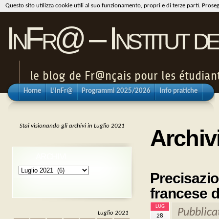
Questo sito utilizza cookie utili al suo funzionamento, propri e di terze parti. Pros
InFr@ – Institut de
le blog de Fr@nçais pour les étudiants
Home
L’InFr@
Programmi 2025/2026
Info pratiche
Stai visionando gli archivi in Luglio 2021
Archiv
ARCHIVI
Archivi
Precisazion
francese d
LUG
Pubblica
Luglio 2021
28