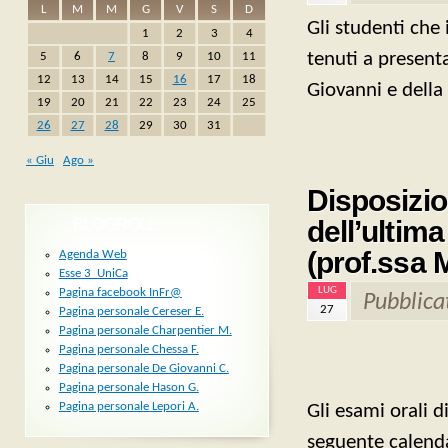
L
M
M
G
V
S
D
Gli studenti che
1
2
3
4
tenuti a presenta
5
6
7
8
9
10
11
12
13
14
15
16
17
18
Giovanni e della 
19
20
21
22
23
24
25
26
27
28
29
30
31
« Giu
Ago »
Disposizion
BLOGROLL
dell’ultim
(prof.ssa
Agenda Web
Esse 3_UniCa
LUG
Pagina facebook InFr@
Pubblica
27
Pagina personale Cereser E.
Pagina personale Charpentier M.
Pagina personale Chessa F.
Pagina personale De Giovanni C.
Pagina personale Hason G.
Pagina personale Lepori A.
Gli esami orali d
seguente calend