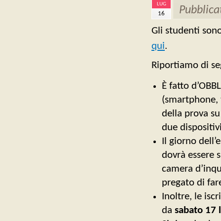
LUG
Pubblica
16
Gli studenti son
qui
.
Riportiamo di se
È fatto d’OBB
(smartphone, t
della prova s
due dispositiv
Il giorno dell
dovrà essere 
camera d’inqua
pregato di far
Inoltre, le is
da
sabato 17 