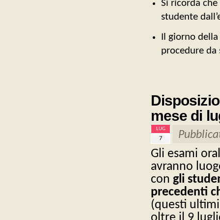
Si ricorda che
studente dall
Il giorno del
procedure da 
Disposizion
mese di lu
LUG
Pubblica
7
Gli esami oral
avranno luogo
con
gli stude
precedenti c
(questi ultim
oltre il 9 lugli