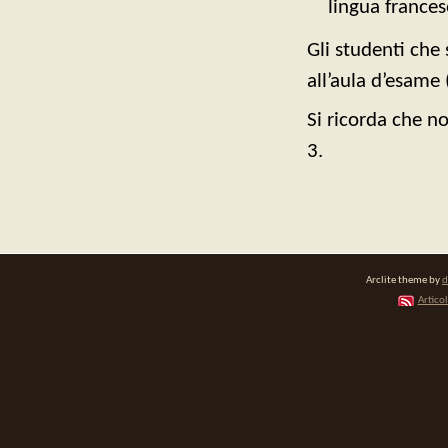
lingua france
Gli studenti che 
all’aula d’esame
Si ricorda che n
3.
Arclite theme by
d
Articol