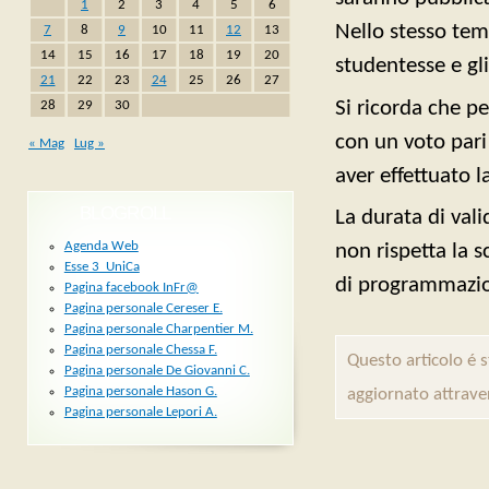
1
2
3
4
5
6
Nello stesso tem
7
8
9
10
11
12
13
14
15
16
17
18
19
20
studentesse e gli
21
22
23
24
25
26
27
Si ricorda che p
28
29
30
con un voto pari 
« Mag
Lug »
aver effettuato l
BLOGROLL
La durata di vali
Agenda Web
non rispetta la 
Esse 3_UniCa
di programmazio
Pagina facebook InFr@
Pagina personale Cereser E.
Pagina personale Charpentier M.
Pagina personale Chessa F.
Questo articolo é 
Pagina personale De Giovanni C.
Pagina personale Hason G.
aggiornato attrave
Pagina personale Lepori A.