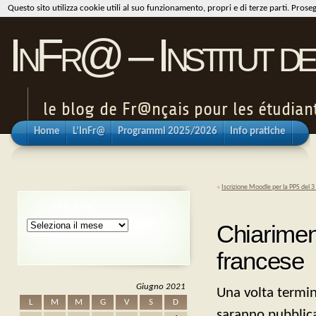
Questo sito utilizza cookie utili al suo funzionamento, propri e di terze parti. Pros
InFr@ – Institut de
le blog de Fr@nçais pour les étudiants
Home
L’InFr@
Programmi 2025/2026
Info pratiche
«
Iscrizione Moodle per la PPS del 
ARCHIVI
Archivi
Chiariment
francese
Giugno 2021
Una volta termina
L
M
M
G
V
S
D
saranno pubblica