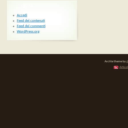
META
Accedi
Feed dei contenuti
Feed dei commenti
WordPress.org
Arclite theme by
d
Articol