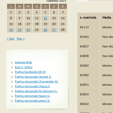
Febbraio 2021
L
M
M
G
V
S
D
1
2
3
4
5
6
7
n. matricola
Media
8
9
10
11
12
13
14
15
16
17
18
19
20
21
65113
Idoneo
22
23
24
25
26
27
28
65963
Non id
« Gen
Mar »
65827
Non id
BLOGROLL
65898
Non id
Agenda Web
65662
Idoneo
Esse 3_UniCa
Pagina facebook InFr@
65982
Idoneo
Pagina personale Cereser E.
Pagina personale Charpentier M.
65891
Idoneo
Pagina personale Chessa F.
Pagina personale De Giovanni C.
65824
Idoneo
Pagina personale Hason G.
Pagina personale Lepori A.
66022
Idoneo