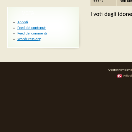
66647
Non id
META
I voti degli idon
Accedi
Feed dei contenuti
Feed dei commenti
WordPress.org
Arclite theme by
d
Articol