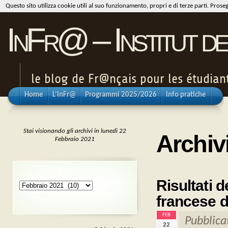
Questo sito utilizza cookie utili al suo funzionamento, propri e di terze parti. Pros
InFr@ – Institut de
le blog de Fr@nçais pour les étudiants
Home
L’InFr@
Programmi 2025/2026
Info pratiche
Stai visionando gli archivi in lunedì 22
Archiv
Febbraio 2021
ARCHIVI
Risultati d
Archivi
francese d
FEB
Pubblica
22