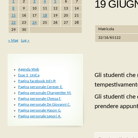
19 GIUG
1
2
3
4
5
6
7
8
9
10
11
12
13
14
15
16
17
18
19
20
21
22
23
24
25
26
27
28
Matricola
29
30
32/16/65122
« Mag
Lug »
BLOGROLL
Agenda Web
Gli studenti che
Esse 3_UniCa
Pagina facebook InFr@
tempestivamente
Pagina personale Cereser E.
Pagina personale Charpentier M.
Gli studenti che
Pagina personale Chessa F.
Pagina personale De Giovanni C.
prendere appunta
Pagina personale Hason G.
Pagina personale Lepori A.