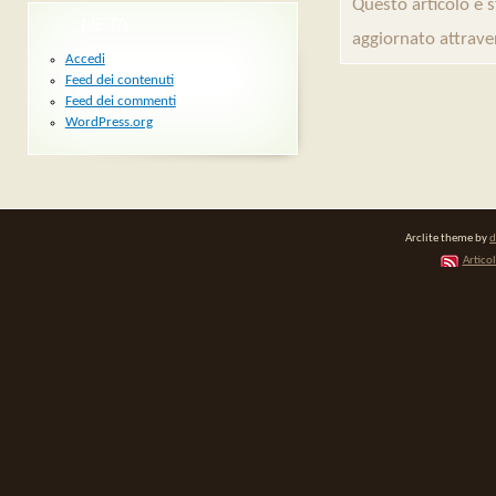
Questo articolo é 
META
aggiornato attrave
Accedi
Feed dei contenuti
Feed dei commenti
WordPress.org
Arclite theme by
d
Articol