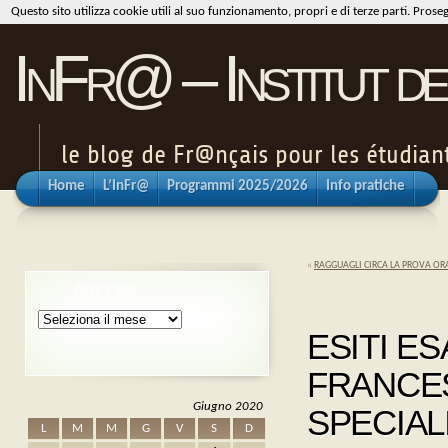
Questo sito utilizza cookie utili al suo funzionamento, propri e di terze parti. Pros
InFr@ – Institut de
le blog de Fr@nçais pour les étudiants
Home
L’InFr@
Programmi 2025/2026
Info pratiche
«
RAGGUAGLI CIRCA LA PROVA ORA
ARCHIVI
Archivi
ESITI E
FRANCE
Giugno 2020
SPECIAL
L
M
M
G
V
S
D