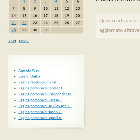
1
2
3
4
5
6
7
8
9
10
11
12
13
14
15
16
17
18
19
20
Questo articolo é 
21
22
23
24
25
26
27
aggiornato attrave
28
29
30
31
« Set
Nov »
BLOGROLL
Agenda Web
Esse 3_UniCa
Pagina facebook InFr@
Pagina personale Cereser E.
Pagina personale Charpentier M.
Pagina personale Chessa F.
Pagina personale De Giovanni C.
Pagina personale Hason G.
Pagina personale Lepori A.