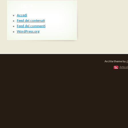
META
Accedi
Feed dei contenuti
Feed dei commenti
WordPress.org
Arclite theme by
d
Articol