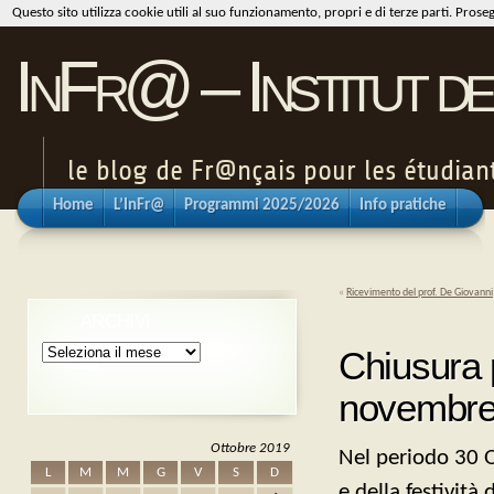
Questo sito utilizza cookie utili al suo funzionamento, propri e di terze parti. Pros
InFr@ – Institut de
le blog de Fr@nçais pour les étudiants
Home
L’InFr@
Programmi 2025/2026
Info pratiche
«
Ricevimento del prof. De Giovanni
ARCHIVI
Archivi
Chiusura p
novembr
Ottobre 2019
Nel periodo 30 O
L
M
M
G
V
S
D
e della festività 