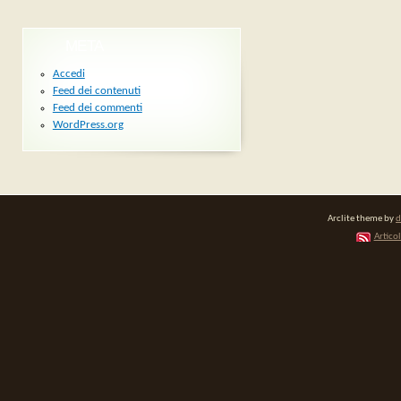
META
Accedi
Feed dei contenuti
Feed dei commenti
WordPress.org
Arclite theme by
d
Articol