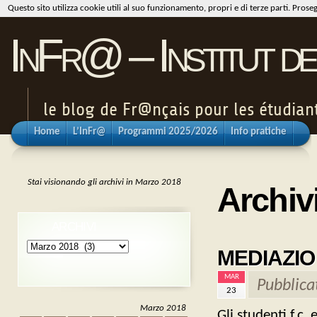
Questo sito utilizza cookie utili al suo funzionamento, propri e di terze parti. Pros
InFr@ – Institut de
le blog de Fr@nçais pour les étudiants
Home
L’InFr@
Programmi 2025/2026
Info pratiche
Stai visionando gli archivi in Marzo 2018
Archiv
ARCHIVI
Archivi
MEDIAZION
MAR
Pubblica
23
Marzo 2018
Gli studenti f.c.