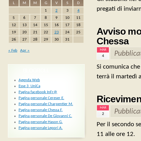
L
M
M
G
V
S
D
pregati di invia
1
2
3
4
5
6
7
8
9
10
11
12
13
14
15
16
17
18
Avviso mod
19
20
21
22
23
24
25
Chessa
26
27
28
29
30
31
MAR
« Feb
Apr »
Pubblica
4
Si comunica che a
BLOGROLL
terrà il martedì 
Agenda Web
Esse 3_UniCa
Pagina facebook InFr@
Riceviment
Pagina personale Cereser E.
Pagina personale Charpentier M.
MAR
Pubblica
Pagina personale Chessa F.
2
Pagina personale De Giovanni C.
Pagina personale Hason G.
Per il secondo se
Pagina personale Lepori A.
11 alle ore 12.