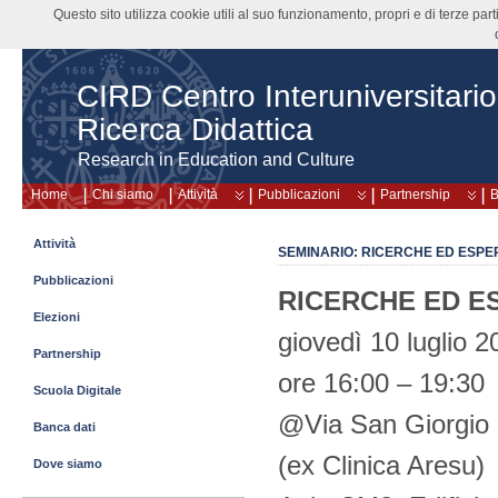
Questo sito utilizza cookie utili al suo funzionamento, propri e di terze pa
CIRD Centro Interuniversitario
Ricerca Didattica
Research in Education and Culture
Home
Chi siamo
Attività
Pubblicazioni
Partnership
B
Attività
SEMINARIO: RICERCHE ED ESPE
Pubblicazioni
R
ICERCHE ED
E
Elezioni
giovedì 10 luglio 2
Partnership
ore 16:00 – 19:30
Scuola Digitale
@Via San Giorgio 
Banca dati
(ex Clinica Aresu)
Dove siamo