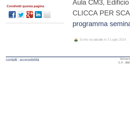
Aula CM3, Edificio
Condividi questa pagina
CLICCA PER SC
programma semina
Scritto da
pitzalis
in 3 Luglio 2014
Univers
contatti
|
accessibilità
C.F.: 800