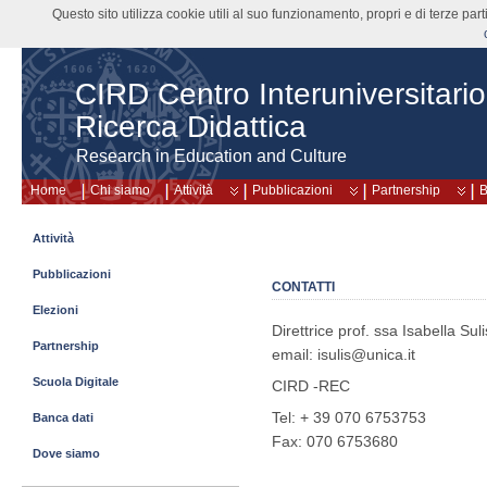
Questo sito utilizza cookie utili al suo funzionamento, propri e di terze pa
CIRD Centro Interuniversitario
Ricerca Didattica
Research in Education and Culture
Home
Chi siamo
Attività
Pubblicazioni
Partnership
B
Attività
Pubblicazioni
CONTATTI
Elezioni
Direttrice prof. ssa Isabella Suli
Partnership
email: isulis@unica.it
Scuola Digitale
CIRD -REC
Tel: + 39 070 6753753
Banca dati
Fax: 070 6753680
Dove siamo