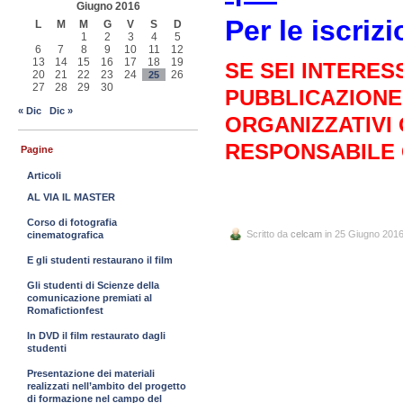
Giugno 2016
Per le iscriz
L
M
M
G
V
S
D
1
2
3
4
5
6
7
8
9
10
11
12
13
14
15
16
17
18
19
SE SEI INTERES
20
21
22
23
24
26
25
27
28
29
30
PUBBLICAZIONE
« Dic
Dic »
ORGANIZZATIVI
RESPONSABILE
Pagine
Articoli
AL VIA IL MASTER
Corso di fotografia
Scritto da
celcam
in 25 Giugno 201
cinematografica
E gli studenti restaurano il film
Gli studenti di Scienze della
comunicazione premiati al
Romafictionfest
In DVD il film restaurato dagli
studenti
Presentazione dei materiali
realizzati nell’ambito del progetto
di formazione nel campo del