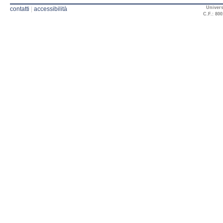
Univers
contatti
|
accessibilità
C.F.: 800