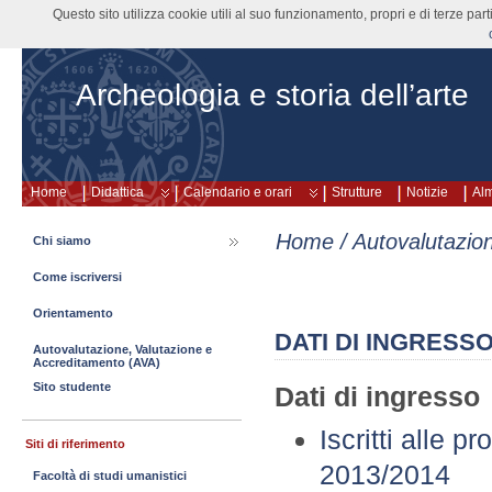
Questo sito utilizza cookie utili al suo funzionamento, propri e di terze pa
Archeologia e storia dell’arte
Home
Didattica
Calendario e orari
Strutture
Notizie
Al
Home
/
Autovalutazio
Chi siamo
Come iscriversi
Orientamento
DATI DI INGRESSO
Autovalutazione, Valutazione e
Accreditamento (AVA)
Sito studente
Dati di ingresso
Iscritti alle 
Siti di riferimento
2013/2014
Facoltà di studi umanistici